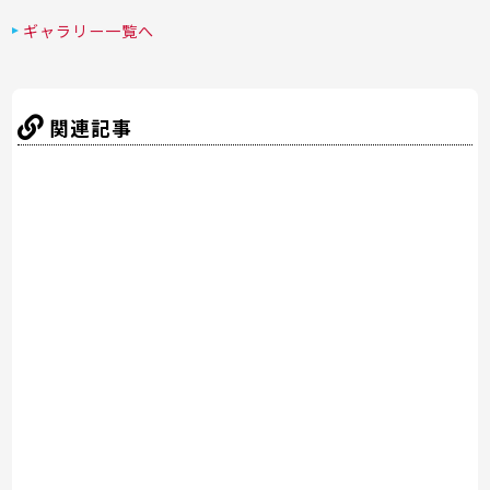
a
w
nt
n
at
有
c
itt
er
e
e
ギャラリー一覧へ
e
er
e
n
b
st
a
関連記事
o
o
k