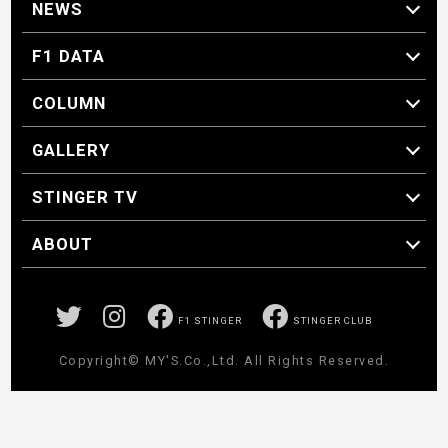
NEWS
F1 ニュース
F1 DATA
F1 日程
F1 データ
COLUMN
マイ・ワンダフル・サーキット
スクーデリア・一方通行
F1に燃え、ゴルフに泣く日々。
スティングくんの部屋
GALLERY
GALLERY
STINGER TV
STINGER TV
ABOUT
CONCEPT
運営事務局
プライバシーポリシー
お問い合わせ
F1 STINGER
STINGER CLUB
Copyright© MY'S.Co.,Ltd. All Rights Reserved.