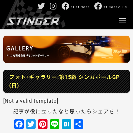
F1 STINGER
STINGER CLUB
フォト･ギャラリー:第15戦 シンガポールGP
(日)
[Not a valid template]
記事が役に立ったなと思ったらシェアを！
F
T
Pi
Li
H
共