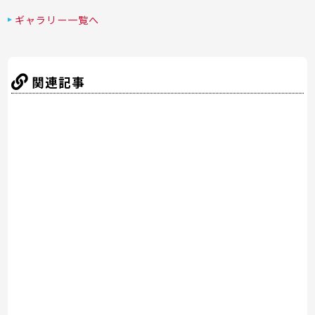
a
w
nt
n
at
有
c
itt
er
e
e
ギャラリー一覧へ
e
er
e
n
b
st
a
関連記事
o
o
k