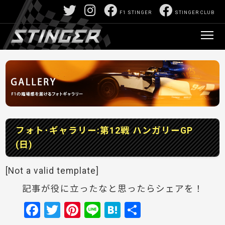
F1 STINGER
STINGER CLUB
フォト･ギャラリー:第12戦 ハンガリーGP
(日)
[Not a valid template]
記事が役に立ったなと思ったらシェアを！
F
T
Pi
Li
H
共