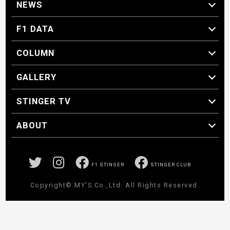
NEWS
F1 ニュース
F1 DATA
F1 日程
F1 データ
COLUMN
マイ・ワンダフル・サーキット
スクーデリア・一方通行
F1に燃え、ゴルフに泣く日々。
スティングくんの部屋
GALLERY
GALLERY
STINGER TV
STINGER TV
ABOUT
CONCEPT
運営事務局
プライバシーポリシー
お問い合わせ
F1 STINGER
STINGER CLUB
Copyright© MY'S.Co.,Ltd. All Rights Reserved.