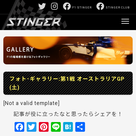
F1 STINGER
STINGER CLUB
フォト･ギャラリー:第1戦 オーストラリアGP
(土)
[Not a valid template]
記事が役に立ったなと思ったらシェアを！
F
T
Pi
Li
H
共