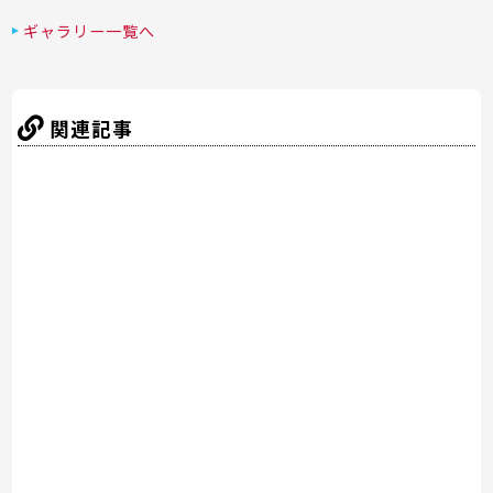
a
w
nt
n
at
有
c
itt
er
e
e
ギャラリー一覧へ
e
er
e
n
b
st
a
関連記事
o
o
k