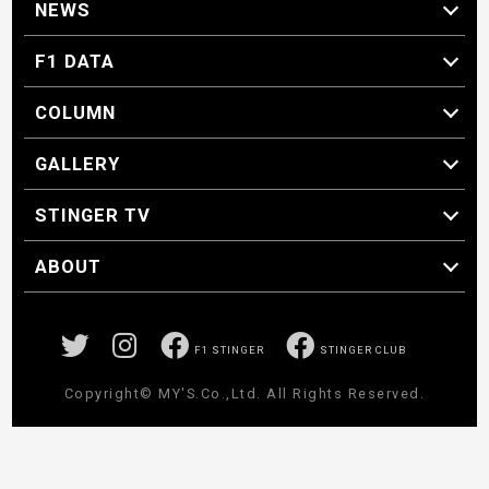
NEWS
F1 ニュース
F1 DATA
F1 日程
F1 データ
COLUMN
マイ・ワンダフル・サーキット
スクーデリア・一方通行
F1に燃え、ゴルフに泣く日々。
スティングくんの部屋
GALLERY
GALLERY
STINGER TV
STINGER TV
ABOUT
CONCEPT
運営事務局
プライバシーポリシー
お問い合わせ
F1 STINGER
STINGER CLUB
Copyright© MY'S.Co.,Ltd. All Rights Reserved.