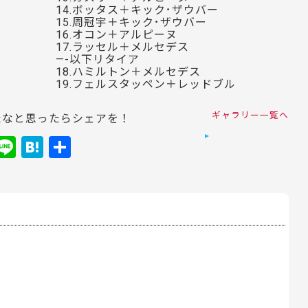
14.ボッタス＋キック･ザウバー
15.周冠宇＋キック･ザウバー
16.オコン＋アルピーヌ
17.ラッセル＋メルセデス
—-以下リタイア
18.ハミルトン＋メルセデス
19.フェルスタッペン＋レッドブル
ギャラリー一覧へ
たなと思ったらシェアを！
i
Li
H
共
t
n
at
有
r
e
e
e
n
t
a