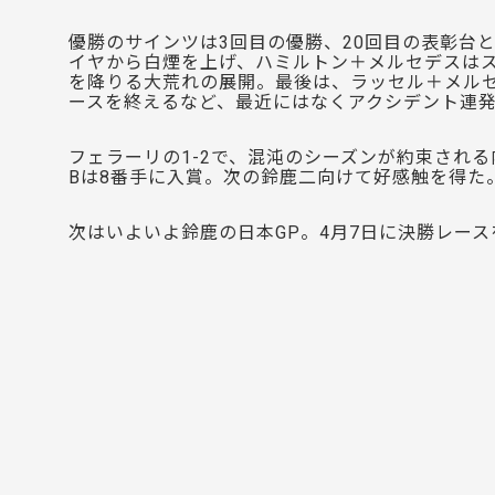
優勝のサインツは3回目の優勝、20回目の表彰台
イヤから白煙を上げ、ハミルトン＋メルセデスは
を降りる大荒れの展開。最後は、ラッセル＋メル
ースを終えるなど、最近にはなくアクシデント連
フェラーリの1-2で、混沌のシーズンが約束され
Bは8番手に入賞。次の鈴鹿二向けて好感触を得た
次はいよいよ鈴鹿の日本GP。4月7日に決勝レー