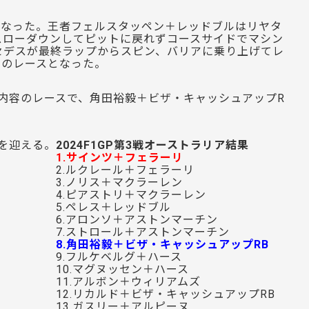
となった。王者フェルスタッペン＋レッドブルはリヤタ
スローダウンしてピットに戻れずコースサイドでマシン
セデスが最終ラップからスピン、バリアに乗り上げてレ
発のレースとなった。
る内容のレースで、角田裕毅＋ビザ・キャッシュアップR
。
スを迎える。
2024F1GP第3戦オーストラリア結果
1.サインツ＋フェラーリ
2.ルクレール＋フェラーリ
3.ノリス＋マクラーレン
4.ピアストリ＋マクラーレン
5.ペレス＋レッドブル
6.アロンソ＋アストンマーチン
7.ストロール＋アストンマーチン
8.角田裕毅＋ビザ・キャッシュアップRB
9.フルケベルグ＋ハース
10.マグヌッセン＋ハース
11.アルボン＋ウィリアムズ
12.リカルド＋ビザ・キャッシュアップRB
13.ガスリー＋アルピーヌ