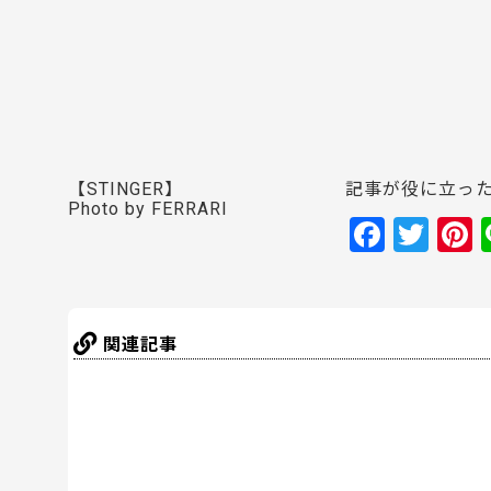
【STINGER】
記事が役に立っ
Photo by FERRARI
F
T
P
a
w
n
c
itt
e
e
er
関連記事
b
s
o
o
k