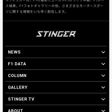
スティンガーは、F1の最新ニュースやF1のライブ中継、F1レー
ス結果、F1フォトギャラリーの他、さまざまなモータースポー
ツに関する情報をいち早く配信します。
NEWS
F1 ニュース
F1 DATA
F1 日程
F1 データ
COLUMN
マイ・ワンダフル・サーキット
スクーデリア・一方通行
F1に燃え、ゴルフに泣く日々。
スティングくんの部屋
GALLERY
GALLERY
STINGER TV
STINGER TV
ABOUT