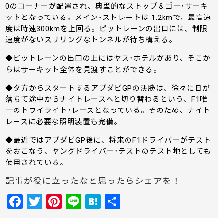
0のコーナーが配置され、典型的なストップ＆ゴー･サーキ
ットとなっている。メイン･ストレートは 1.2kmで、最高速
度は時速300kmを上回る。ピットレーンの出口には、制限
速度がないスリリングなトンネルが待ち構える。
◆ピットレーンの出口の上にはヤス･ホテルがあり、そこか
らはサーキット全体を見渡すことができる。
◆夕方からスタートするアブダビGPの決勝は、徐々に日が
落ちて途中からナイトレースへと切り替わるという、F1唯
一のトワイライト･レースとなっている。そのため、ナイト
レースに必要な照明装置も完備。
◆最近ではアブダビGP後に、将来のF1ドライバーがテスト
をおこなう、ヤングドライバー･テストのテスト地としても
使用されている。
記事が役に立ったなと思ったらシェアを！
F
T
Pi
Li
H
共
a
w
nt
n
at
有