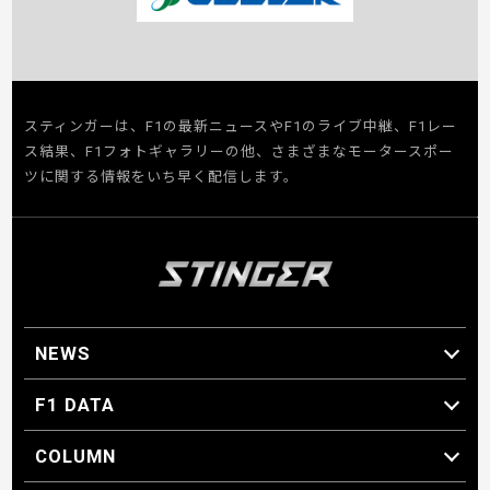
スティンガーは、F1の最新ニュースやF1のライブ中継、F1レー
ス結果、F1フォトギャラリーの他、さまざまなモータースポー
ツに関する情報をいち早く配信します。
NEWS
F1 ニュース
F1 DATA
F1 日程
F1 データ
COLUMN