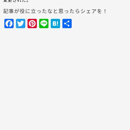
変更された。
記事が役に立ったなと思ったらシェアを！
F
T
Pi
Li
H
共
a
w
nt
n
at
有
c
itt
er
e
e
e
er
e
n
b
st
a
o
o
k