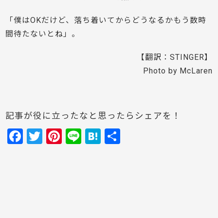
「僕はOKだけど、落ち着いてからどうなるかもう数時
間待たないとね」。
【翻訳：STINGER】
Photo by McLaren
記事が役に立ったなと思ったらシェアを！
F
T
Pi
Li
H
共
a
w
nt
n
at
有
c
itt
er
e
e
e
er
e
n
b
st
a
o