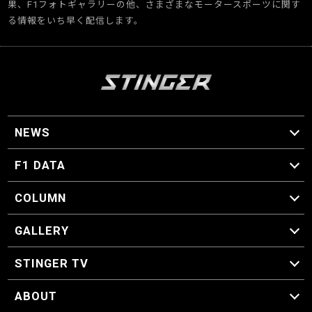
果、F1フォトギャラリーの他、さまざまなモータースポーツに関す
る情報をいち早く配信します。
NEWS
F1 ニュース
F1 DATA
F1 日程
F1 データ
COLUMN
マイ・ワンダフル・サーキット
スクーデリア・一方通行
F1に燃え、ゴルフに泣く日々。
スティングくんの部屋
GALLERY
GALLERY
STINGER TV
STINGER TV
ABOUT