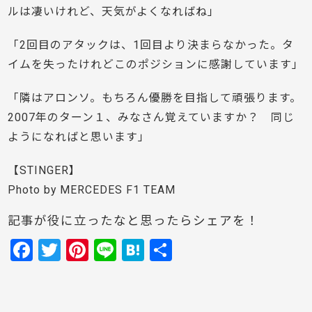
ルは凄いけれど、天気がよくなればね」
「2回目のアタックは、1回目より決まらなかった。タ
イムを失ったけれどこのポジションに感謝しています」
「隣はアロンソ。もちろん優勝を目指して頑張ります。
2007年のターン１、みなさん覚えていますか？ 同じ
ようになればと思います」
【STINGER】
Photo by MERCEDES F1 TEAM
記事が役に立ったなと思ったらシェアを！
F
T
Pi
Li
H
共
a
w
nt
n
at
有
c
itt
er
e
e