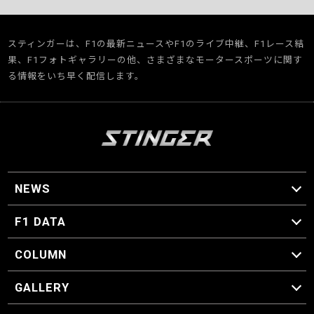
スティンガーは、F1の最新ニュースやF1のライブ中継、F1レース結
果、F1フォトギャラリーの他、さまざまなモータースポーツに関す
る情報をいち早く配信します。
NEWS
F1 ニュース
F1 DATA
F1 日程
F1 データ
COLUMN
マイ・ワンダフル・サーキット
スクーデリア・一方通行
F1に燃え、ゴルフに泣く日々。
スティングくんの部屋
GALLERY