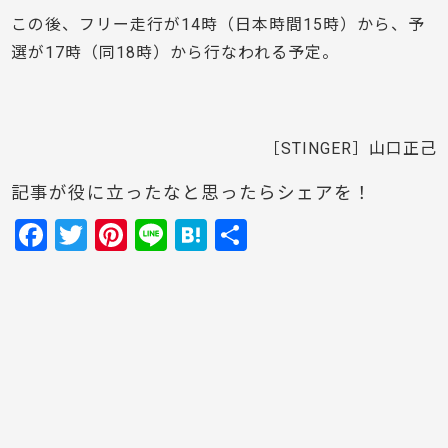
この後、フリー走行が14時（日本時間15時）から、予
選が17時（同18時）から行なわれる予定。
［STINGER］山口正己
記事が役に立ったなと思ったらシェアを！
F
T
Pi
Li
H
共
a
w
nt
n
at
有
c
itt
er
e
e
e
er
e
n
b
st
a
o
o