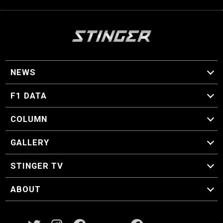
NEWS
F1 ニュース
F1 DATA
F1 日程
F1 データ
COLUMN
マイ・ワンダフル・サーキット
スクーデリア・一方通行
F1に燃え、ゴルフに泣く日々。
スティングくんの部屋
GALLERY
GALLERY
STINGER TV
STINGER TV
ABOUT
CONCEPT
運営事務局
プライバシーポリシー
お問い合わせ