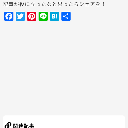
記事が役に立ったなと思ったらシェアを！
F
T
Pi
Li
H
共
a
w
nt
n
at
有
c
itt
er
e
e
e
er
e
n
b
st
a
o
o
k
関連記事