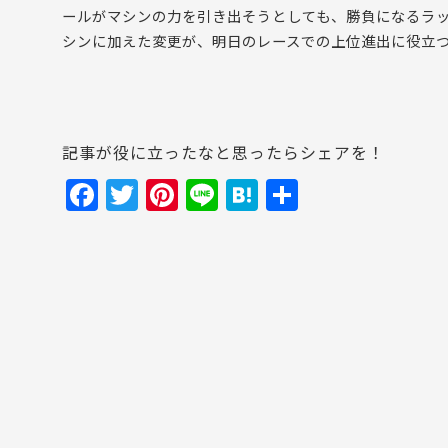
ールがマシンの力を引き出そうとしても、勝負になるラッ
シンに加えた変更が、明日のレースでの上位進出に役立
記事が役に立ったなと思ったらシェアを！
F
T
Pi
Li
H
共
a
w
nt
n
at
有
c
itt
er
e
e
e
er
e
n
b
st
a
o
o
k