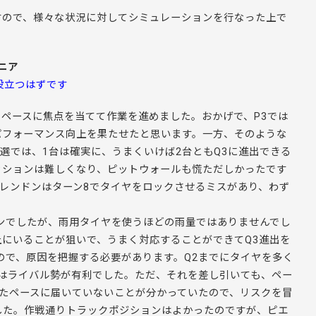
すので、様々な状況に対してシミュレーションを行なった上で
ニア
役立つはずです
ペースに焦点を当てて作業を進めました。おかげで、P3では
パフォーマンス向上を果たせたと思います。一方、そのような
選では、1台は確実に、うまくいけば2台ともQ3に進出できる
ッションは難しくなり、ピットウォールも慌ただしかったです
ブレンドンはターン8でタイヤをロックさせるミスがあり、わず
ンでしたが、雨用タイヤを使うほどの雨量ではありませんでし
にいることが狙いで、うまく対応することができてQ3進出を
ので、原因を把握する必要があります。Q2までにタイヤを多く
はライバル勢が有利でした。ただ、それを差し引いても、ペー
いたペースに届いていないことが分かっていたので、リスクを冒
した。作戦通りトラックポジションはよかったのですが、ピエ