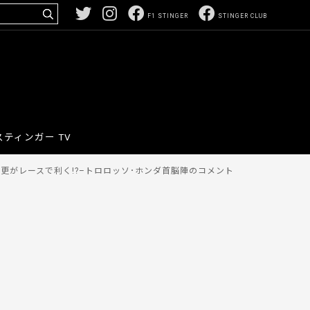
F1 STINGER
STINGER CLUB
スティンガー TV
更がレースで利く!?–トロロッソ･ホンダ首脳陣のコメント