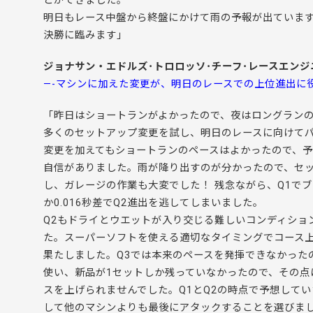
とができました。
明日もレース中盤から終盤にかけて雨の予報が出ていま
決勝に臨みます」
ジョナサン・エドルズ･トロロッソ･チーフ･レースエンジ
—-マシンに加えた変更が、明日のレースでの上位進出に
「昨日はショートランがよかったので、夜はロングランの
多くのセットアップ変更を試し、明日のレースに向けて
変更を加えてもショートランのペースはよかったので、予
自信がありました。雨が降り出すのが分かったので、セ
し、ガレージの作業も大変でした！ 残念ながら、Q1で
か0.016秒差でQ2進出を逃してしまいました。
Q2もドライとウエットが入り交じる難しいコンディショ
た。スーパーソフトを使える適切なタイミングでコース上
果たしました。Q3では本来のペースを発揮できなかった
使い、新品が1セットしか残っていなかったので、その点
スを上げられませんでした。Q1とQ2の時点で予想して
して他のマシンよりも最後にアタックすることを選びま