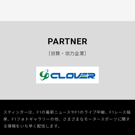
PARTNER
［協賛・協力企業］
スティンガーは、F1の最新ニュースやF1のライブ中継、F1レース結
果、F1フォトギャラリーの他、さまざまなモータースポーツに関す
る情報をいち早く配信します。