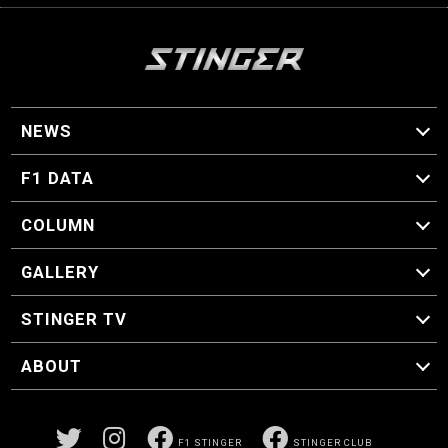
NEWS
F1 ニュース
F1 DATA
F1 日程
F1 データ
COLUMN
マイ・ワンダフル・サーキット
スクーデリア・一方通行
F1に燃え、ゴルフに泣く日々。
スティングくんの部屋
GALLERY
GALLERY
STINGER TV
STINGER TV
ABOUT
CONCEPT
運営事務局
プライバシーポリシー
お問い合わせ
F1 STINGER
STINGER CLUB