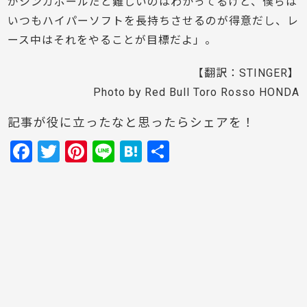
がシンガポールだと難しいのはわかってるけど、僕らは
いつもハイパーソフトを長持ちさせるのが得意だし、レ
ース中はそれをやることが目標だよ」。
【翻訳：STINGER】
Photo by Red Bull Toro Rosso HONDA
記事が役に立ったなと思ったらシェアを！
F
T
Pi
Li
H
共
a
w
nt
n
at
有
c
itt
er
e
e
e
er
e
n
b
st
a
o
o
k