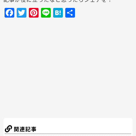
記事が役に立ったなと思ったらシェアを！
F
T
Pi
Li
H
共
a
w
nt
n
at
有
c
itt
er
e
e
e
er
e
n
b
st
a
o
o
k
関連記事