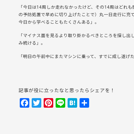
「今日は14周しか走れなかったけど、その14周はどれ
の予防処置で早めに切り上げたことで）丸一日走行に充
今日から学べることもたくさんある」。
「マイナス面を見るより取り掛かるべきところを探し出
み続ける」。
「明日の午前中にまたマシンに乗って、すでに成し遂げ
記事が役に立ったなと思ったらシェアを！
F
T
Pi
Li
H
共
a
w
nt
n
at
有
c
itt
er
e
e
e
er
e
n