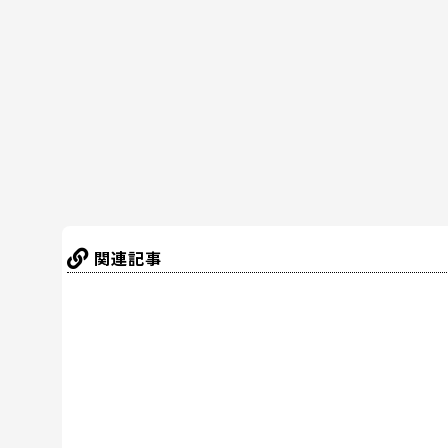
b
st
a
o
o
k
関連記事