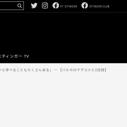
F1 STINGER
STINGER CLUB
スティンガー TV
ら学べることもたくさんある」 — 【バルセロナテスト2-2日目】