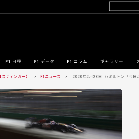
F1 日程
F1 データ
F1 コラム
ギャラリー
 【スティンガー】
>
F1ニュース
>
2020年2月28日
ハミルトン「今日か