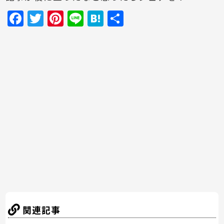
F
T
Pi
Li
H
共
a
w
nt
n
at
有
c
itt
er
e
e
e
er
e
n
b
st
a
o
o
k
関連記事