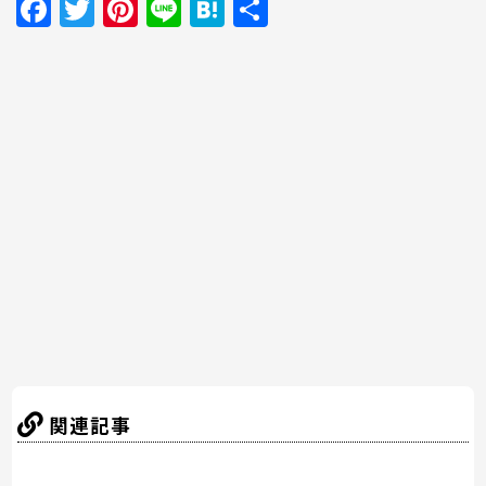
F
T
Pi
Li
H
共
a
w
nt
n
at
有
c
itt
er
e
e
e
er
e
n
b
st
a
o
o
k
関連記事