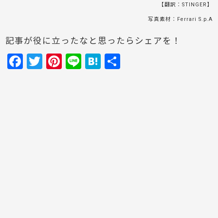
【翻訳：STINGER】
写真素材：Ferrari S.p.A
記事が役に立ったなと思ったらシェアを！
F
T
Pi
Li
H
共
a
w
nt
n
at
有
c
itt
er
e
e
e
er
e
n
b
st
a
o
o
k