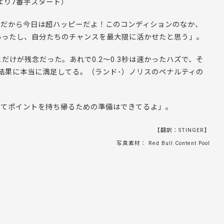
により7番手スタート）
目だから今日は超ハッピーだよ！このコンディションのなか、
あったし、自分たちのチャンスを最大限に活かせたと思う」。
けが残念だった。あれで0.2～0.3秒は速かったハズで、そ
結果に本当に満足してる。（ランド･）ノリスのペナルティの
ってポイントを持ち帰るための準備はできてるよ」。
【翻訳：STINGER】
写真素材： Red Bull Content Pool