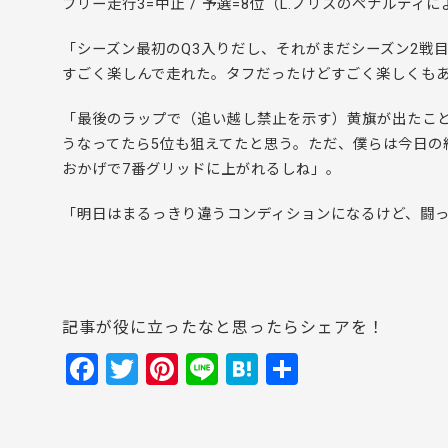
フリー走行3=中止 / 予選=8位（L.ノリスのペナルティ
「シーズン最初のQ3入りだし、それがまだシーズン2戦
すごく楽しんで走れた。タフだったけどすごく楽しくも
「最後のラップで（追い越し禁止を示す）黄旗が出たことだ
うなってたら5位も狙えてたと思う。ただ、僕らは今日の
おかげで7番グリッドに上がれるしね」。
「明日はまるっきり違うコンディションになるけど、闘
記事が役に立ったなと思ったらシェアを！
F
T
Pi
Li
H
共
a
w
nt
n
at
有
c
itt
er
e
e