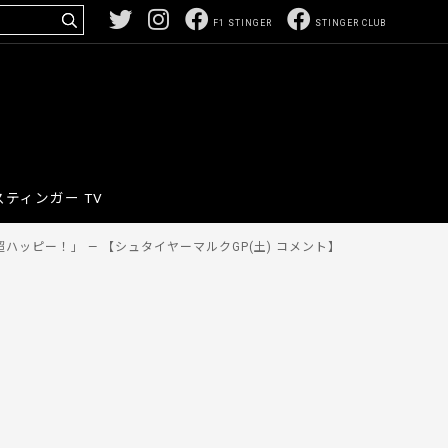
F1 STINGER
STINGER CLUB
スティンガー TV
ッピー！」 — 【シュタイヤーマルクGP(土) コメント】