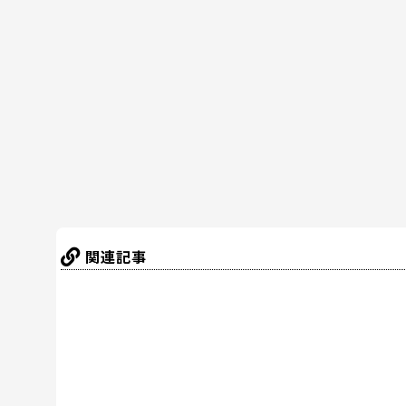
e
er
e
n
b
st
a
o
o
k
関連記事