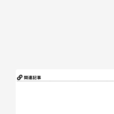
c
itt
er
e
e
e
er
e
n
b
st
a
o
o
k
関連記事