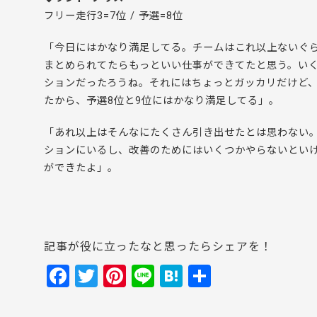
フリー走行3=7位 / 予選=8位
「今日にはかなり満足してる。チームはこれ以上ないぐ
まとめられてたらもっといい仕事ができてたと思う。い
ションだったろうね。それにはちょっとガッカリだけど
たから、予選8位と9位にはかなり満足してる」。
「あれ以上はそんなにたくさん引き出せたとは思わない
ションにいるし、改善のためにはいくつかやらないとい
ができたよ」。
記事が役に立ったなと思ったらシェアを！
F
T
Pi
Li
H
共
a
w
nt
n
at
有