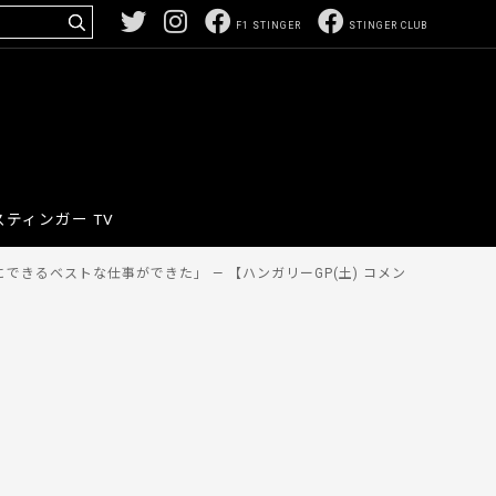
F1 STINGER
STINGER CLUB
スティンガー TV
きるベストな仕事ができた」 — 【ハンガリーGP(土) コメン