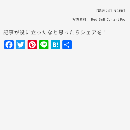
【翻訳：STINGER】
写真素材： Red Bull Content Pool
記事が役に立ったなと思ったらシェアを！
F
T
Pi
Li
H
共
a
w
nt
n
at
有
c
itt
er
e
e
e
er
e
n
b
st
a
o
o
k