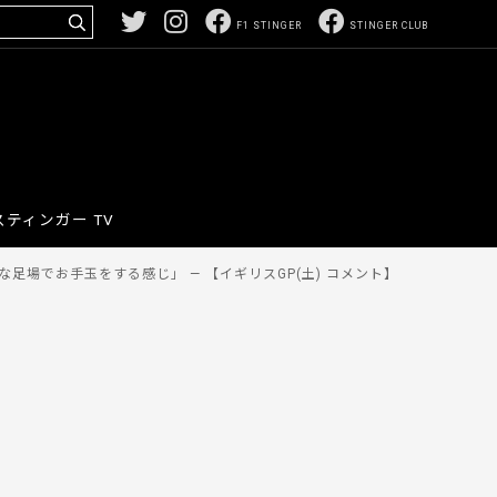
F1 STINGER
STINGER CLUB
スティンガー TV
足場でお手玉をする感じ」 — 【イギリスGP(土) コメント】