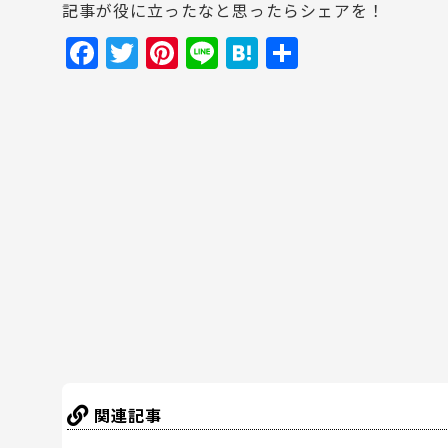
記事が役に立ったなと思ったらシェアを！
F
T
Pi
Li
H
共
a
w
nt
n
at
有
c
itt
er
e
e
e
er
e
n
b
st
a
o
o
k
関連記事