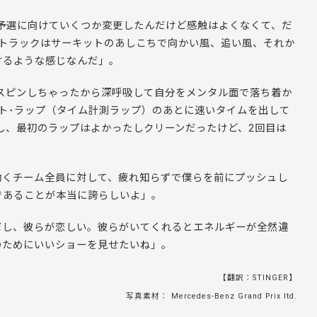
予選に向けていくつか変更したんだけど感触はよくなくて、だ
のトラックはサーキットのあしこちで向かい風、追い風、それか
するような感じなんだ」。
スピンしちゃったから深呼吸して自分をメンタル面で落ち着か
ト･ラップ（タイム計測ラップ）のあとに速いタイムを出して
し、最初のラップはよかったしクリーンだったけど、2回目は
働くチーム全員に対して、疲れ知らずで僕らを前にプッシュし
であることが本当に誇らしいよ」。
だし、彼らが恋しい。彼らがいてくれるとエネルギーが全然違
のためにいいショーを見せたいね」。
【翻訳：STINGER】
写真素材： Mercedes-Benz Grand Prix ltd.