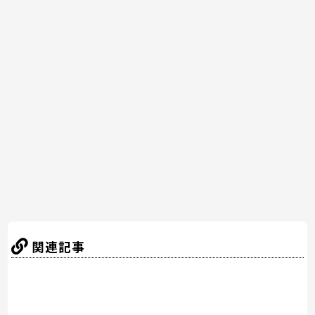
a
w
nt
n
at
有
c
itt
er
e
e
e
er
e
n
b
st
a
o
o
k
関連記事