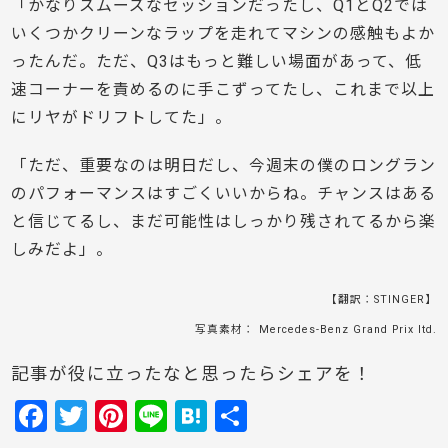
「かなりスムーズなセッションだったし、Q1とQ2では
いくつかクリーンなラップを走れてマシンの感触もよか
ったんだ。ただ、Q3はもっと難しい場面があって、低
速コーナーを責めるのに手こずってたし、これまで以上
にリヤがドリフトしてた」。
「ただ、重要なのは明日だし、今週末の僕のロングラン
のパフォーマンスはすごくいいからね。チャンスはある
と信じてるし、まだ可能性はしっかり残されてるから楽
しみだよ」。
【翻訳：STINGER】
写真素材： Mercedes-Benz Grand Prix ltd.
記事が役に立ったなと思ったらシェアを！
F
T
Pi
Li
H
共