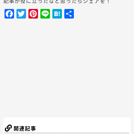
記事が役に立ったなと思ったらシェアを！
F
T
Pi
Li
H
共
a
w
nt
n
at
有
c
itt
er
e
e
e
er
e
n
b
st
a
o
o
k
関連記事