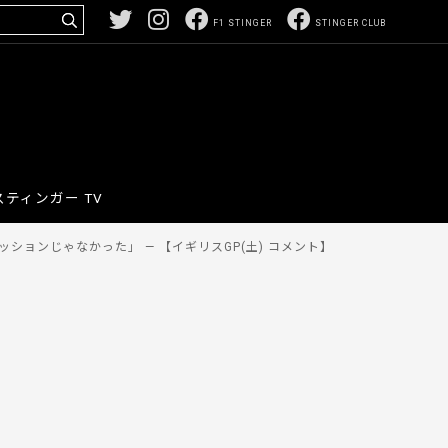
F1 STINGER
STINGER CLUB
スティンガー TV
ションじゃなかった」 — 【イギリスGP(土) コメント】