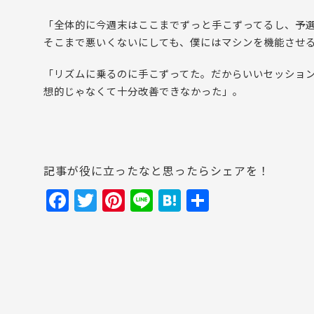
「全体的に今週末はここまでずっと手こずってるし、予
そこまで悪いくないにしても、僕にはマシンを機能させ
「リズムに乗るのに手こずってた。だからいいセッション
想的じゃなくて十分改善できなかった」。
記事が役に立ったなと思ったらシェアを！
F
T
Pi
Li
H
共
a
w
nt
n
at
有
c
itt
er
e
e
e
er
e
n
b
st
a
o