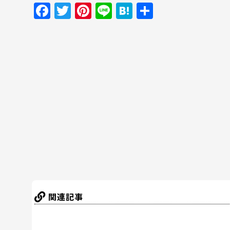
F
T
Pi
Li
H
共
a
w
nt
n
at
有
c
itt
er
e
e
e
er
e
n
b
st
a
o
o
k
関連記事