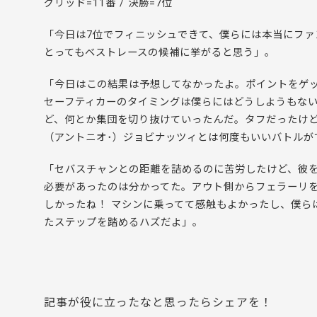
グリッド=11番 / 決勝=7位
「今日は7位でフィニッシュできて、僕らには本当にファ
とってもベストレースの候補に挙がると思う」。
「今日はこの結果は予想してなかったよ。ポイントをゲ
セーフティカーのタイミングは僕らにはどうしようもない
ど、何とか集団を切り抜けていったんだ。タフだったけ
（アントニオ･）ジョビナッツィとは何度もいいバトルが
「セバスチャンとの距離を詰めるのに苦労したけど、彼
必要があったのは分かってた。アウト側からフェラーリ
しかったね！ マシンに乗ってて感触もよかったし、僕ら
たステップを踏めるハズだよ」。
記事が役に立ったなと思ったらシェアを！