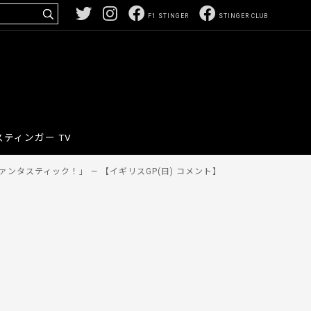
F1 STINGER
STINGER CLUB
スティンガー TV
ンタスティック！」 — 【イギリスGP(日) コメント】