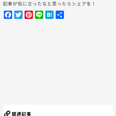
記事が役に立ったなと思ったらシェアを！
F
T
Pi
Li
H
共
a
w
nt
n
at
有
c
itt
er
e
e
e
er
e
n
b
st
a
o
o
k
関連記事