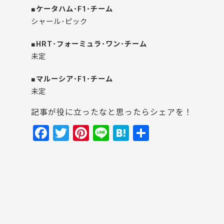
■ケータハム･F1･チーム
シャール･ピック
■HRT･フォーミュラ･ワン･チーム
未定
■マルーシア･F1･チーム
未定
記事が役に立ったなと思ったらシェアを！
F
T
Pi
Li
H
共
a
w
nt
n
at
有
c
itt
er
e
e
e
er
e
n
b
st
a
o