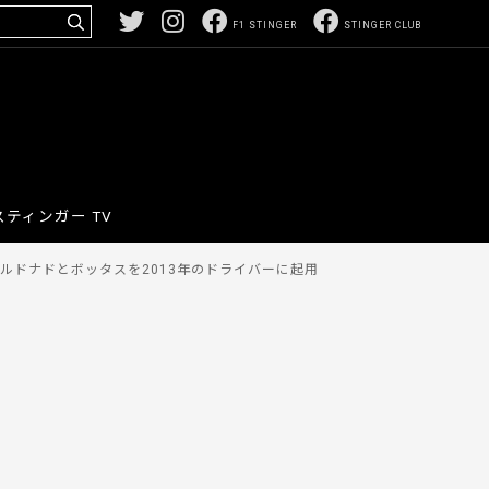
F1 STINGER
STINGER CLUB
スティンガー TV
ルドナドとボッタスを2013年のドライバーに起用