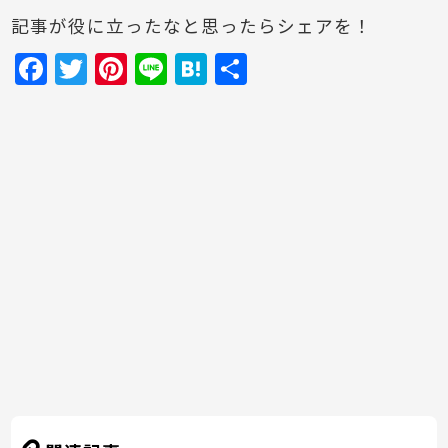
記事が役に立ったなと思ったらシェアを！
F
T
Pi
Li
H
共
a
w
nt
n
at
有
c
itt
er
e
e
e
er
e
n
b
st
a
o
o
k