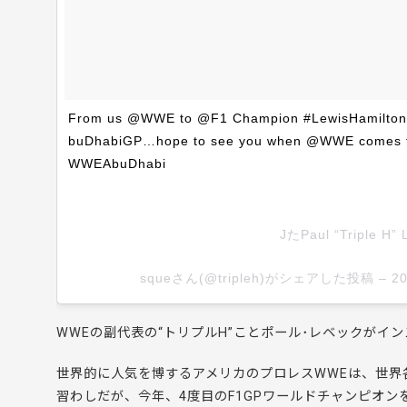
From us @WWE to @F1 Champion #LewisHamilton, f
buDhabiGP…hope to see you when @WWE comes to
WWEAbuDhabi
JたPaul “Triple H” 
squeさん(@tripleh)がシェアした投稿 –
2
WWEの副代表の“トリプルH”ことポール･レベックがイ
世界的に人気を博するアメリカのプロレスWWEは、世界
習わしだが、今年、4度目のF1GPワールドチャンピオ