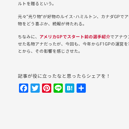
ルトを贈るという。
元々“光り物”が好物のルイス･ハミルトン、カナダGPで
物をどう喜ぶか、続報が待たれる。
ちなみに、
アメリカGPでスタート前の選手紹介
でアナウ
せた名物アナだったが、今回も、今年からF1GPの運営
とから、その影響を感じさせた。
記事が役に立ったなと思ったらシェアを！
F
T
Pi
Li
H
共
a
w
nt
n
at
有
c
itt
er
e
e
e
er
e
n
b
st
a