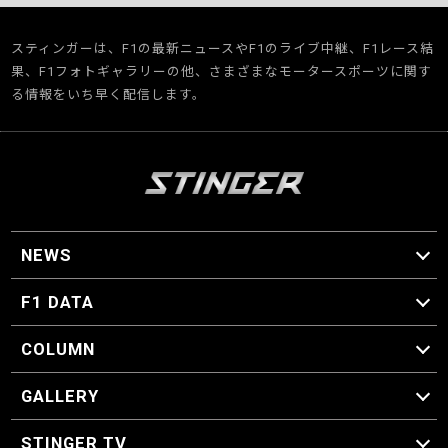
スティンガーは、F1の最新ニュースやF1のライブ中継、F1レース結
果、F1フォトギャラリーの他、さまざまなモータースポーツに関す
る情報をいち早く配信します。
NEWS
F1 ニュース
F1 DATA
F1 日程
F1 データ
COLUMN
マイ・ワンダフル・サーキット
スクーデリア・一方通行
F1に燃え、ゴルフに泣く日々。
スティングくんの部屋
GALLERY
GALLERY
STINGER TV