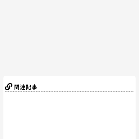
b
st
a
o
o
k
関連記事