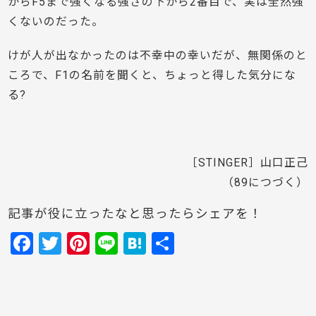
からF5まで強くなる強さの下から2番目で、実は全然強
くないのだった。
けが人が出なかったのは不幸中の幸いだが、無関係のと
ころで、F1の名前を聞くと、ちょっと得した気分にな
る?
［STINGER］山口正己
（89につづく）
記事が役に立ったなと思ったらシェアを！
F
T
Pi
Li
H
共
a
w
nt
n
at
有
c
itt
er
e
e
e
er
e
n