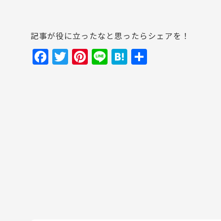
記事が役に立ったなと思ったらシェアを！
F
T
Pi
Li
H
共
a
w
nt
n
at
有
c
itt
er
e
e
e
er
e
n
b
st
a
o
o
k