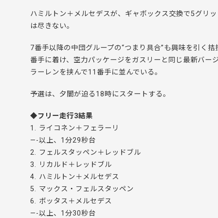
ハミルトン＋メルセデスが、ギャボックス交換で5グリ
は尽きない。
7番手以降の中団グループの“つまり具合”も興味を引く拮
番手に着け、空力パッケージをガスリーと同じ最新バー
ラーレンを挟んで11番手に並んでいる。
予選は、夕闇が迫る18時にスタートする。
◆フリー走行3結果
1. ライコネン＋フェラーリ
—-以上、1分29秒台
2. フェルスタッペン＋レッドブル
3. リカルド＋レッドブル
4. ハミルトン＋メルセデス
5. マックス・フェルスタッペン
6. ボッタス＋メルセデス
—-以上、1分30秒台