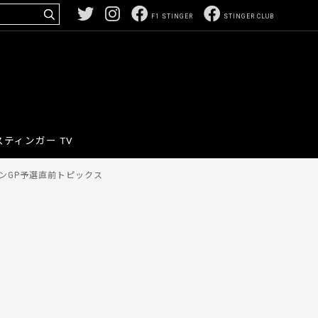
F1 STINGER
STINGER CLUB
スティンガー TV
ーンGP予選直前トピックス