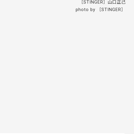
［STINGER］山口正己
photo by ［STINGER］