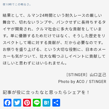
夜10時でこの明るさ。
結果として、ルマン24時間という耐久レースの厳しい
舞台で、切れないランプや、パンクせずに長持ちするタ
イヤが開発され、クルマ社会に多大な貢献をしていま
す。単に優勝するためだけではなく、そうした歴史をリ
スペクトして場に対する貢献が、だから必要なのです。
お祭りを盛り上げる、という大切な役割に、日本のメー
カーも気がついて、壮大な暇つぶしイベントに貢献して
ほしいと思わずにはいられません。
［STINGER］山口正己
Photo by ACO / STINGER
記事が役に立ったなと思ったらシェアを！
F
T
Pi
Li
H
共