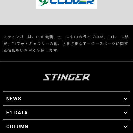
スティンガーは、F1の最新ニュースやF1のライブ中継、F1レース結
果、F1フォトギャラリーの他、さまざまなモータースポーツに関す
る情報をいち早く配信します。
NEWS
F1 ニュース
F1 DATA
F1 日程
F1 データ
COLUMN