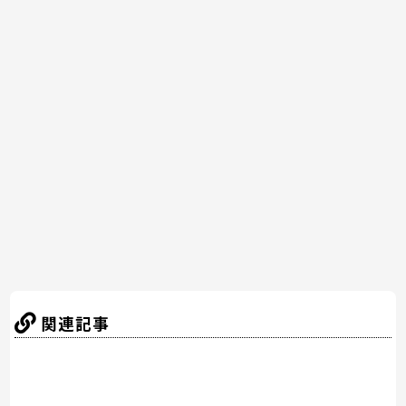
a
w
nt
n
at
有
c
itt
er
e
e
e
er
e
n
b
st
a
o
o
k
関連記事