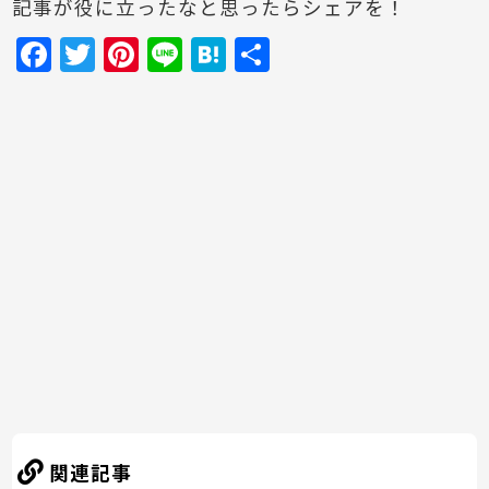
記事が役に立ったなと思ったらシェアを！
F
T
Pi
Li
H
共
a
w
nt
n
at
有
c
itt
er
e
e
e
er
e
n
b
st
a
o
o
k
関連記事