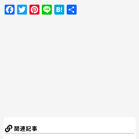
F
T
Pi
Li
H
共
a
w
nt
n
at
有
c
itt
er
e
e
e
er
e
n
b
st
a
o
o
k
関連記事