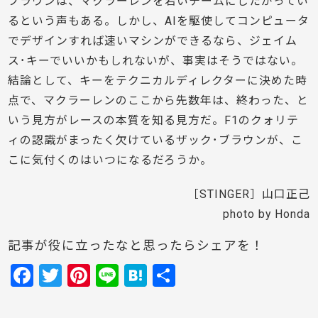
ブラウンは、マクラーレンを若いチームにしたがってい
るという声もある。しかし、AIを駆使してコンピュータ
でデザインすれば速いマシンができるなら、ジェイム
ス･キーでいいかもしれないが、事実はそうではない。
結論として、キーをテクニカルディレクターに決めた時
点で、マクラーレンのここから先数年は、終わった、と
いう見方がレースの本質を知る見方だ。F1のクォリテ
ィの認識がまったく欠けているザック･ブラウンが、こ
こに気付くのはいつになるだろうか。
［STINGER］山口正己
photo by Honda
記事が役に立ったなと思ったらシェアを！
F
T
Pi
Li
H
共
a
w
nt
n
at
有