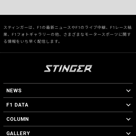
スティンガーは、F1の最新ニュースやF1のライブ中継、F1レース結
果、F1フォトギャラリーの他、さまざまなモータースポーツに関す
る情報をいち早く配信します。
NEWS
F1 ニュース
F1 DATA
F1 日程
F1 データ
COLUMN
マイ・ワンダフル・サーキット
スクーデリア・一方通行
F1に燃え、ゴルフに泣く日々。
スティングくんの部屋
GALLERY