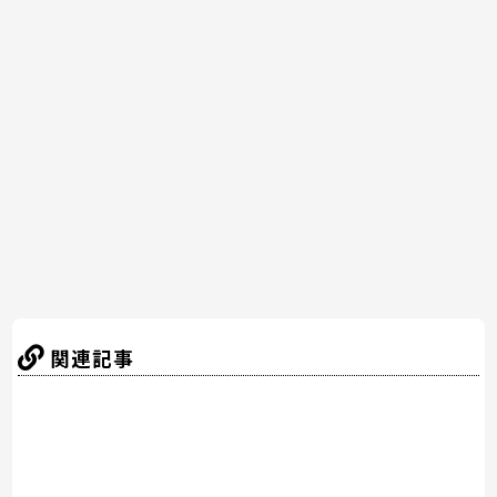
c
itt
er
e
e
e
er
e
n
b
st
a
o
o
k
関連記事