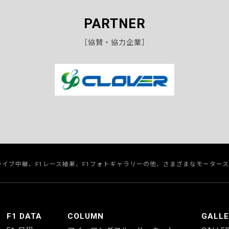
PARTNER
［協賛・協力企業］
のライブ中継、F1レース結果、F1フォトギャラリーの他、さまざまなモーター
F1 DATA
COLUMN
GALL