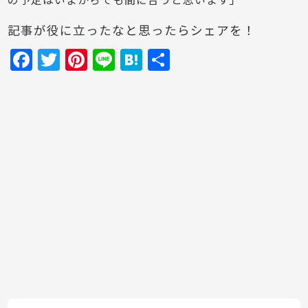
の予定はいまからでも間に合うと思います」
記事が役に立ったなと思ったらシェアを！
F
T
Pi
Li
H
共
a
w
nt
n
at
有
c
itt
er
e
e
e
er
e
n
b
st
a
o
o
k