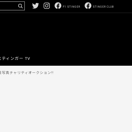
F1 STINGER
STINGER CLUB
スティンガー TV
写真チャリティオークション!!