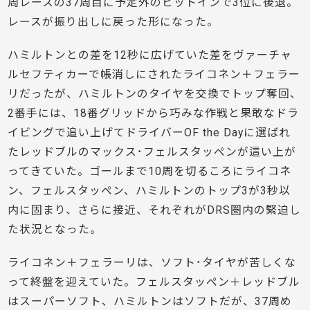
周レースの37周目に予定外のピットインで3位に後退。
レースが振り出しに戻った形になった。
ハミルトンとの差を12秒に広げていた差をヴァーチャ
ルセフティカーで帳消しにされたライコネン＋フェラー
リだったが、ハミルトンのタイヤを交換でトップ奪回、
2番手には、18番グリッドから巧みな作戦と果敢なドラ
イビングで追い上げてドライバーOF the Dayに選ばれ
たレッドブルのマックス･フェルスタッペンが這い上が
ってきていた。ゴールまで10周を切るころにライコネ
ン、フェルスタッペン、ハミルトンのトップ3が3秒以
内に固まり、さらに接近、それぞれがDRS圏内の緊迫し
た状況となった。
ライコネン＋フェラーリは、ソフト･タイヤが苦しくな
って終盤を迎えていた。フェルスタッペン＋レッドブル
はスーパーソフト、ハミルトンはソフトだが、37周め