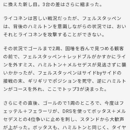
に換えた新し目。3台の差はさらに縮まった。
ライコネンは苦しい戦況だったが、フェルスタッペン
は、背後のハミルトンを意識しながらの状況では、おい
それとライコネンを攻撃することができない。
その状況でゴールまで2周、固唾を呑んで見つめる観客
の前で、フェルスタッペン＋レッドブルがかすかにライ
ンを外すミス、ハミルトン＋メルセデスが見逃さずに襲
いかかったが、フェルスタッペンはサイドbyサイドの
接戦の末、ギリギリでポジションを死守、逆にハミルト
ンがコースを外れ、ここでトップ3が決まった。
さらにその直後、ゴールので1周のところで、今度はフ
ェッテル＋フェラーリが、DRSを使ってボッタス＋メル
セデスとの4位争いに止めを刺し、スタンドから大歓声
が上がった。ボッタスも、ハミルトンと同じく、タイヤ