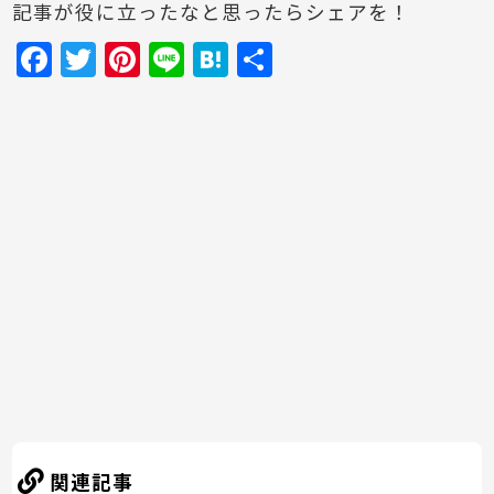
記事が役に立ったなと思ったらシェアを！
F
T
Pi
Li
H
共
a
w
nt
n
at
有
c
itt
er
e
e
e
er
e
n
b
st
a
o
o
k
関連記事