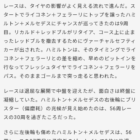
レースは、タイヤの影響がよく見える流れで進んだ。ス
タートでライコネン＋フェラーリにトップを譲ったハミ
ルトン＋メルセデスにチャンスが巡ってきたのは9周
目。リカルド＋レッドブルがリタイア、コース上に止ま
ったレッドブルを撤去するためにヴァーチャルセフティ
カーが出された。ハミルトンは、そのタイミングでライ
コネン＋フェラーリとの差を縮め、早めのピットインを
行なってフレッシュタイヤでライコネン＋フェラーリを
パス。そのままゴールまで突っ走ると思われた。
レースは退屈な展開で中盤を迎えたが、面白さは終盤に
凝縮していた。ハミルトン＋メルセデスの右後輪にブリ
スター（偏磨耗）の兆候が見え始めたのは、56周レー
スの30周を過ぎたころだった。
さらに左後輪も傷めたハミルトン＋メルセデスは、56