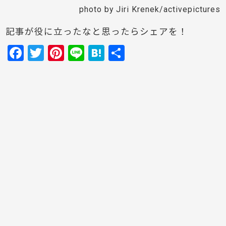
photo by Jiri Krenek/activepictures
記事が役に立ったなと思ったらシェアを！
F
T
Pi
Li
H
共
a
w
nt
n
at
有
c
itt
er
e
e
e
er
e
n
b
st
a
o
o
k