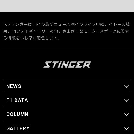
スティンガーは、F1の最新ニュースやF1のライブ中継、F1レース結
果、F1フォトギャラリーの他、さまざまなモータースポーツに関す
る情報をいち早く配信します。
NEWS
F1 ニュース
F1 DATA
F1 日程
F1 データ
COLUMN
マイ・ワンダフル・サーキット
スクーデリア・一方通行
F1に燃え、ゴルフに泣く日々。
スティングくんの部屋
GALLERY