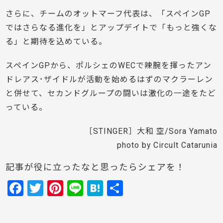
さらに、チームのオットマーフ代表は、「スペインGP
ではさらなる進化を」とアップデイトで「もっと強くな
る」と期待を込めている。
スペインGPから、ポルシェのWECで辣腕を揮ったアン
ドレアス･ザイドルが活動を始めるはずのマクラーレン
と併せて、セカンドグループの闘いは激化の一途をたど
っている。
［STINGER］大和 空/Sora Yamato
photo by Circult Catarunia
記事が役に立ったなと思ったらシェアを！
F
T
Pi
Li
H
共
a
w
nt
n
at
有
c
itt
er
e
e