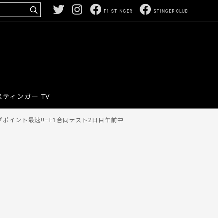
F1 STINGER
STINGER CLUB
スティンガー TV
ポイント最速!!–F1合同テスト2日目午前中