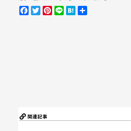
F
T
Pi
Li
H
共
a
w
nt
n
at
有
c
itt
er
e
e
e
er
e
n
b
st
a
o
o
k
関連記事