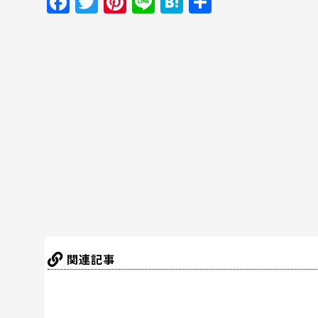
F
T
Pi
Li
H
共
a
w
nt
n
at
有
c
itt
er
e
e
e
er
e
n
b
st
a
o
o
k
関連記事