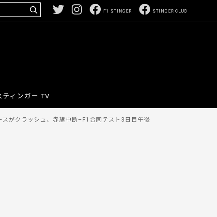
F1 STINGER
STINGER CLUB
スティンガー TV
スがクラッシュ、赤旗中断–F1合同テスト3日目午後