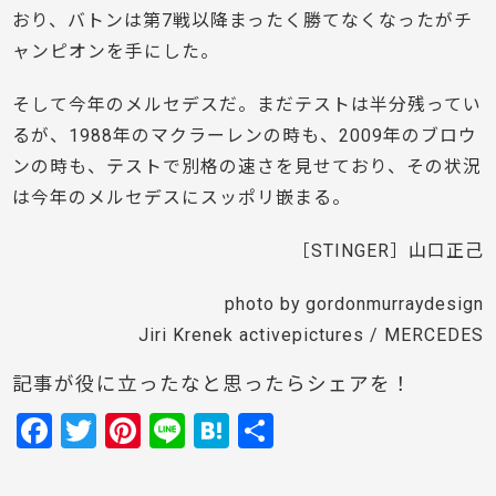
おり、バトンは第7戦以降まったく勝てなくなったがチ
ャンピオンを手にした。
そして今年のメルセデスだ。まだテストは半分残ってい
るが、1988年のマクラーレンの時も、2009年のブロウ
ンの時も、テストで別格の速さを見せており、その状況
は今年のメルセデスにスッポリ嵌まる。
［STINGER］山口正己
photo by gordonmurraydesign
Jiri Krenek activepictures / MERCEDES
記事が役に立ったなと思ったらシェアを！
F
T
Pi
Li
H
共
a
w
nt
n
at
有