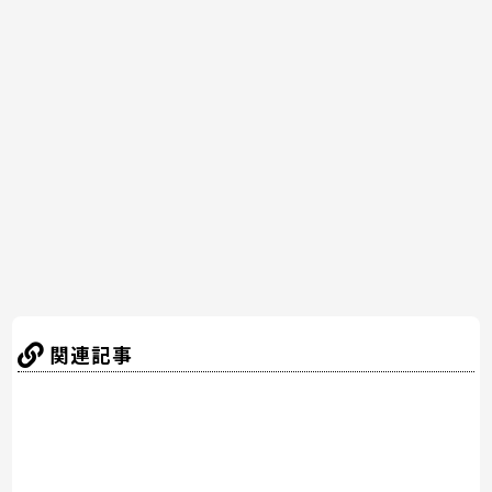
c
itt
er
e
e
e
er
e
n
b
st
a
o
o
k
関連記事