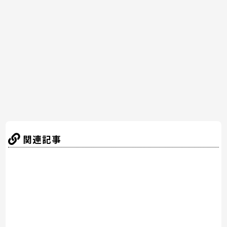
b
st
a
o
o
k
関連記事