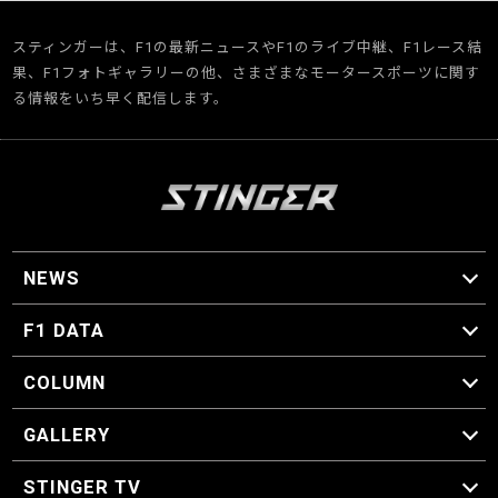
スティンガーは、F1の最新ニュースやF1のライブ中継、F1レース結
果、F1フォトギャラリーの他、さまざまなモータースポーツに関す
る情報をいち早く配信します。
NEWS
F1 ニュース
F1 DATA
F1 日程
F1 データ
COLUMN
マイ・ワンダフル・サーキット
スクーデリア・一方通行
F1に燃え、ゴルフに泣く日々。
スティングくんの部屋
GALLERY
GALLERY
STINGER TV