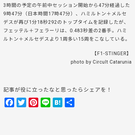
3時間の予定の午前中セッション開始から47分経過した
9時47分（日本時間17時47分）、ハミルトン＋メルセ
デスが再び1分18秒292のトップタイムを記録したが、
フェッテル＋フェラーリは、0.483秒差の2番手。ハミ
ルトン＋メルセデスより1周多い15周をこなしている。
【F1-STINGER】
photo by Circult Catarunia
記事が役に立ったなと思ったらシェアを！
F
T
Pi
Li
H
共
a
w
nt
n
at
有
c
itt
er
e
e
e
er
e
n