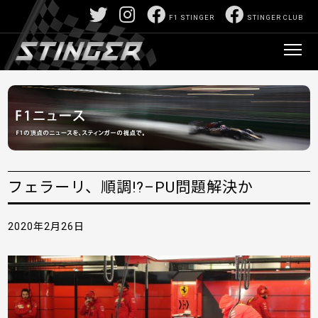
F1 STINGER
STINGER CLUB
フェラーリ、順調!?–PU問題解決か
2020年2月26日