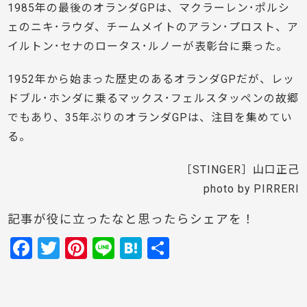
1985年の最後のオランダGPは、マクラーレン･ポルシ
ェのニキ･ラウダ、チームメイトのアラン･プロスト、ア
イルトン･セナのロータス･ルノーが表彰台に乗った。
1952年から始まった歴史のあるオランダGPだが、レッ
ドブル･ホンダに乗るマックス･フェルスタッペンの故郷
でもあり、35年ぶりのオランダGPは、注目を集めてい
る。
［STINGER］山口正己
photo by PIRRERI
記事が役に立ったなと思ったらシェアを！
F
T
Pi
Li
H
共
a
w
nt
n
at
有
c
itt
er
e
e