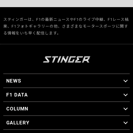
スティンガーは、F1の最新ニュースやF1のライブ中継、F1レース結
果、F1フォトギャラリーの他、さまざまなモータースポーツに関す
る情報をいち早く配信します。
NEWS
F1 ニュース
F1 DATA
F1 日程
F1 データ
COLUMN
マイ・ワンダフル・サーキット
スクーデリア・一方通行
F1に燃え、ゴルフに泣く日々。
スティングくんの部屋
GALLERY