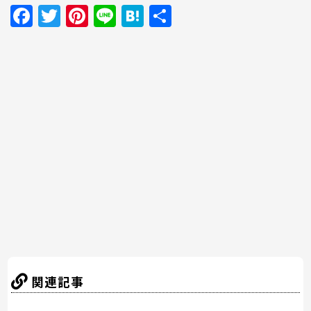
F
T
Pi
Li
H
共
a
w
nt
n
at
有
c
itt
er
e
e
e
er
e
n
b
st
a
o
o
k
関連記事