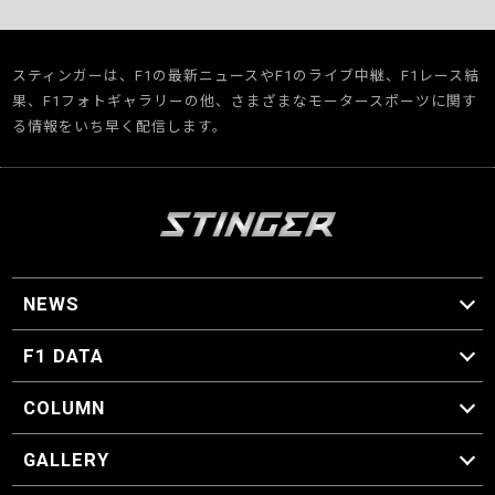
スティンガーは、F1の最新ニュースやF1のライブ中継、F1レース結
果、F1フォトギャラリーの他、さまざまなモータースポーツに関す
る情報をいち早く配信します。
NEWS
F1 ニュース
F1 DATA
F1 日程
F1 データ
COLUMN
マイ・ワンダフル・サーキット
スクーデリア・一方通行
F1に燃え、ゴルフに泣く日々。
スティングくんの部屋
GALLERY