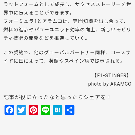
ラットフォームとして成長し、サクセスストーリーを世
界中に伝えることができます。
フォーミュラ1とアラムコは、専門知識を出し合って、
燃料の進歩やパワーユニット効率の向上、新しいモビリ
ティ技術の開発などを推進していく。
この契約で、他のグローバルパートナー同様、コースサ
イドに国によって、英語やスペイン語で提示される。
【F1-STINGER】
photo by ARAMCO
記事が役に立ったなと思ったらシェアを！
F
T
Pi
Li
H
共
a
w
nt
n
at
有
c
itt
er
e
e