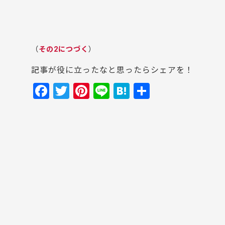
（
その2につづく
）
記事が役に立ったなと思ったらシェアを！
F
T
Pi
Li
H
共
a
w
nt
n
at
有
c
itt
er
e
e
e
er
e
n
b
st
a
o
o
k