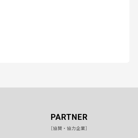
PARTNER
［協賛・協力企業］