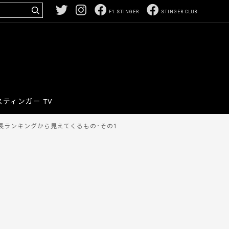
F1 STINGER
STINGER CLUB
スティンガー TV
長ランキングから見えてくるもの･その1