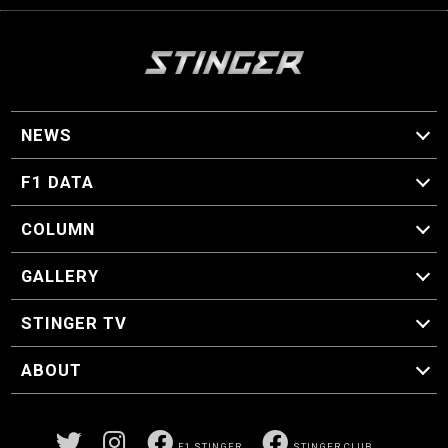
NEWS
F1 ニュース
F1 DATA
F1 日程
F1 データ
COLUMN
マイ・ワンダフル・サーキット
スクーデリア・一方通行
F1に燃え、ゴルフに泣く日々。
スティングくんの部屋
GALLERY
GALLERY
STINGER TV
STINGER TV
ABOUT
CONCEPT
運営事務局
プライバシーポリシー
お問い合わせ
F1 STINGER
STINGER CLUB