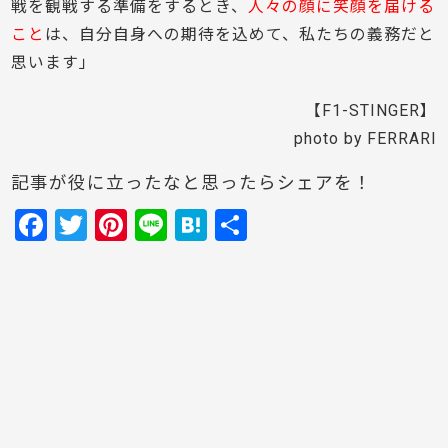
戦を観戦する準備をするとき、
人々の顔に笑顔を届ける
こと
は、自分自身への期待を込めて、私たちの義務だと
思います」
【F1-STINGER】
photo by FERRARI
記事が役に立ったなと思ったらシェアを！
F
T
Pi
Li
H
共
a
w
nt
n
at
有
c
itt
er
e
e
e
er
e
n
b
st
a
o
o